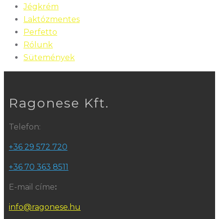
Jégkrém
Laktózmentes
Perfetto
Rólunk
Sütemények
Ragonese Kft.
Telefon:
+36 29 572 720
+36 70 363 8511
E-mail címe
:
info@ragonese.hu