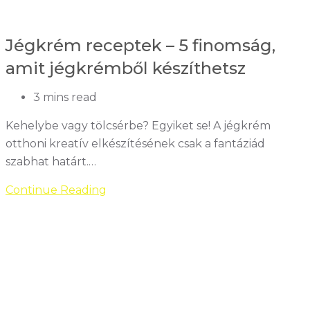
a
cukormentes
Jégkrém receptek – 5 finomság,
fagylalt
előnyei
amit jégkrémből készíthetsz
Reading
3 mins read
time:
Kehelybe vagy tölcsérbe? Egyiket se! A jégkrém
otthoni kreatív elkészítésének csak a fantáziád
szabhat határt.…
Jégkrém
Continue Reading
receptek
–
5
finomság,
amit
jégkrémből