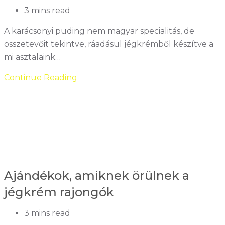
Reading
3 mins read
time:
A karácsonyi puding nem magyar specialitás, de
összetevőit tekintve, ráadásul jégkrémből készítve a
mi asztalaink…
Karácsonyi
Continue Reading
puding
jégkrém
–
egy
brit
desszert,
amit
Ajándékok, amiknek örülnek a
mindenki
jégkrém rajongók
imád
Reading
3 mins read