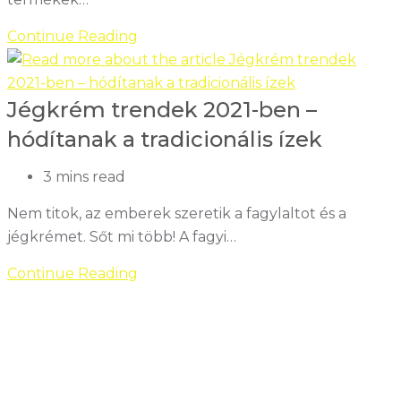
5+1
Continue Reading
tipp
az
Jégkrém trendek 2021-ben –
üres
jégkrémes
hódítanak a tradicionális ízek
dobozok
újrahasznosításához
Reading
3 mins read
time:
Nem titok, az emberek szeretik a fagylaltot és a
jégkrémet. Sőt mi több! A fagyi…
Jégkrém
Continue Reading
trendek
2021-
ben
–
hódítanak