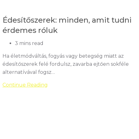
készíthetsz
Édesítőszerek: minden, amit tudni
érdemes róluk
Reading
3 mins read
time:
Ha életmódváltás, fogyás vagy betegség miatt az
édesítőszerek felé fordulsz, zavarba ejtően sokféle
alternatívával fogsz…
Édesítőszerek:
Continue Reading
minden,
amit
tudni
érdemes
róluk