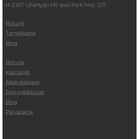
H-2367 Újhartyán M5 Ipari Park hrsz. 1211
Rólunk
Termékeink
Blog
Rólunk
Kapcsolat
Adatvédelem
Jogi nyilatkozat
Blog
Pályázatok