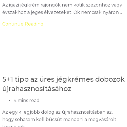
time:
Az igazi jégkrém rajongók nem kötik szezonhoz vagy
évszakhoz a jeges élvezeteket. Ők nemcsak nyáron…
Ajándékok,
Continue Reading
amiknek
örülnek
a
jégkrém
rajongók
5+1 tipp az üres jégkrémes dobozok
újrahasznosításához
Reading
4 mins read
time:
Az egyik legjobb dolog az újrahasznosításban az,
hogy sohasem kell búcsút mondani a megvásárolt
termékek…