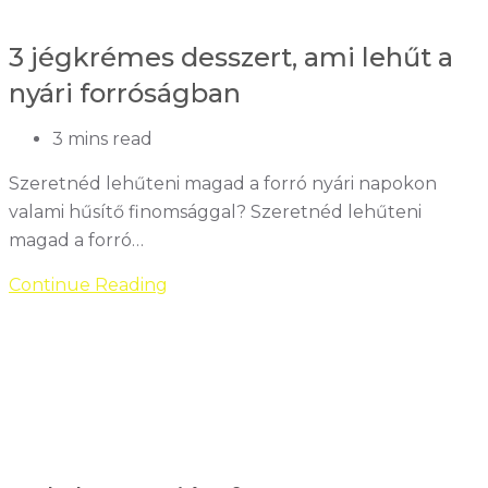
a
tradicionális
3 jégkrémes desszert, ami lehűt a
ízek
nyári forróságban
Reading
3 mins read
time:
Szeretnéd lehűteni magad a forró nyári napokon
valami hűsítő finomsággal? Szeretnéd lehűteni
magad a forró…
3
Continue Reading
jégkrémes
desszert,
ami
lehűt
a
nyári
forróságban