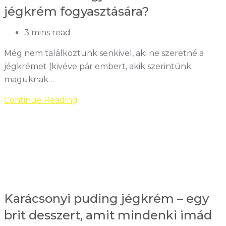
jégkrém fogyasztására?
Reading
3 mins read
time:
Még nem találkoztunk senkivel, aki ne szeretné a
jégkrémet (kivéve pár embert, akik szerintünk
maguknak…
Miért
Continue Reading
a
tél
a
legjobb
szezon
a
jégkrém
Karácsonyi puding jégkrém – egy
fogyasztására?
brit desszert, amit mindenki imád