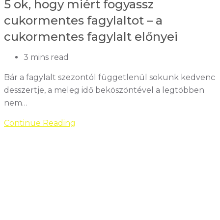
5 ok, hogy miért fogyassz
cukormentes fagylaltot – a
cukormentes fagylalt előnyei
Reading
3 mins read
time:
Bár a fagylalt szezontól függetlenül sokunk kedvenc
desszertje, a meleg idő beköszöntével a legtöbben
nem…
5
Continue Reading
ok,
hogy
miért
fogyassz
cukormentes
fagylaltot
–