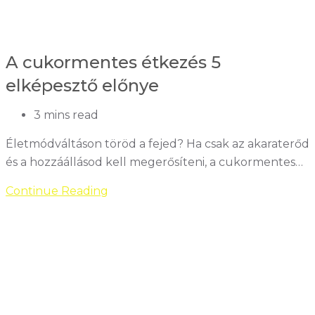
A cukormentes étkezés 5
elképesztő előnye
Reading
3 mins read
time:
Életmódváltáson töröd a fejed? Ha csak az akaraterőd
és a hozzáállásod kell megerősíteni, a cukormentes…
A
Continue Reading
cukormentes
étkezés
5
elképesztő
előnye