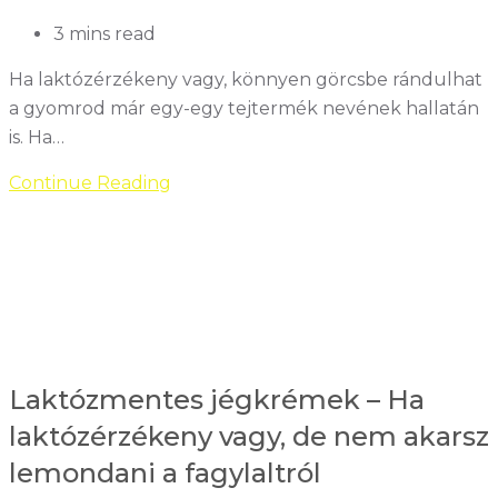
a
cukormentes
Reading
3 mins read
jégkrém
time:
Ha laktózérzékeny vagy, könnyen görcsbe rándulhat
a gyomrod már egy-egy tejtermék nevének hallatán
is. Ha…
Mit
Continue Reading
ehet
egy
laktózérzékeny?
–
Nem
kell
mindenről
Laktózmentes jégkrémek – Ha
lemondani
laktózérzékeny vagy, de nem akarsz
lemondani a fagylaltról