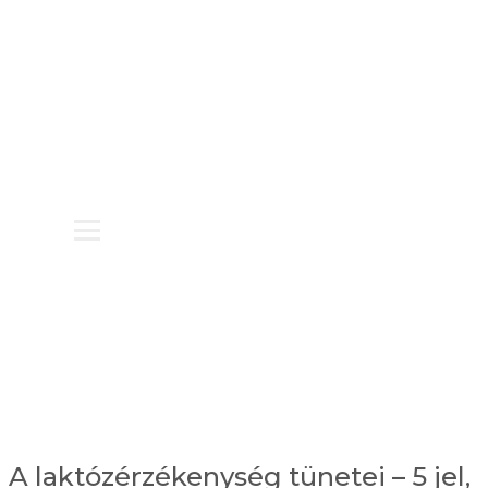
BLOG
KAPCSOLAT
PARTNEREKNEK
A laktózérzékenység tünetei – 5 jel,