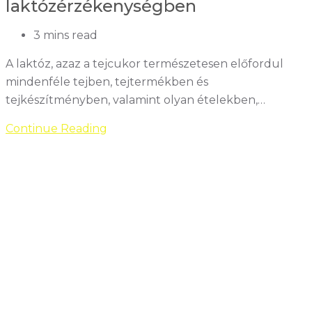
laktózérzékenységben
Reading
3 mins read
time:
A laktóz, azaz a tejcukor természetesen előfordul
mindenféle tejben, tejtermékben és
tejkészítményben, valamint olyan ételekben,…
Laktózmentes
Continue Reading
diéta:
közel
3
millió
magyar
szenved
laktózérzékenységben