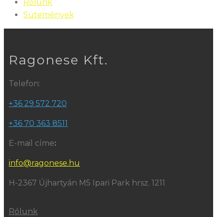
Rólunk
Sütemények
Ragonese Kft.
Telefon:
+36 29 572 720
+36 70 363 8511
E-mail címe
:
info@ragonese.hu
H-2367 Újhartyán M5 Ipari Park hrsz. 1211
Rólunk