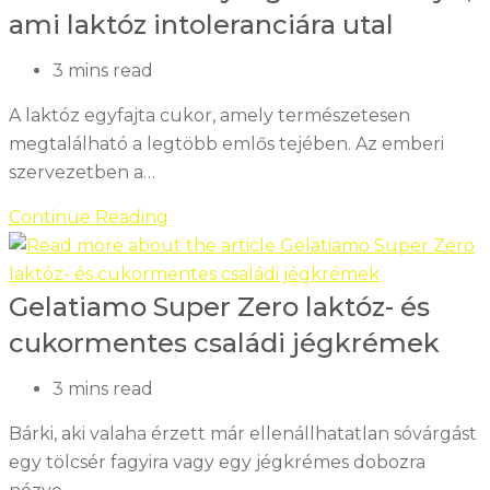
ami laktóz intoleranciára utal
Reading
3 mins read
time:
A laktóz egyfajta cukor, amely természetesen
megtalálható a legtöbb emlős tejében. Az emberi
szervezetben a…
A
Continue Reading
laktózérzékenység
tünetei
Gelatiamo Super Zero laktóz- és
–
5
cukormentes családi jégkrémek
jel,
ami
Reading
3 mins read
laktóz
time:
Bárki, aki valaha érzett már ellenállhatatlan sóvárgást
intoleranciára
egy tölcsér fagyira vagy egy jégkrémes dobozra
utal