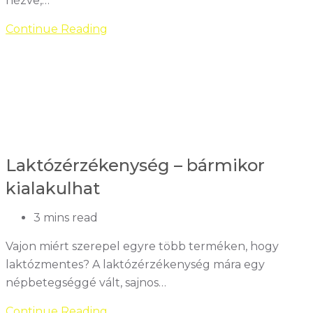
nézve,…
Gelatiamo
Continue Reading
Super
Zero
laktóz-
és
cukormentes
családi
jégkrémek
Laktózérzékenység – bármikor
kialakulhat
Reading
3 mins read
time:
Vajon miért szerepel egyre több terméken, hogy
laktózmentes? A laktózérzékenység mára egy
népbetegséggé vált, sajnos…
Laktózérzékenység
Continue Reading