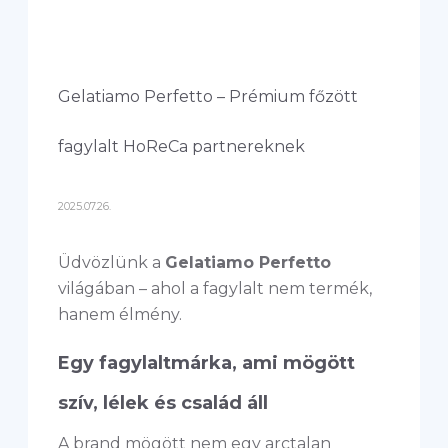
Gelatiamo Perfetto – Prémium főzött
fagylalt HoReCa partnereknek
2025.07.26.
Üdvözlünk a
Gelatiamo Perfetto
világában – ahol a fagylalt nem termék,
hanem élmény.
Egy fagylaltmárka, ami mögött
szív, lélek és család áll
A brand mögött nem egy arctalan