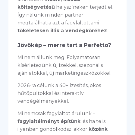
költségvetésű
helyszíneken terjedt el.
Így nálunk minden partner
megtalálhatja azt a fagylaltot, ami
tökéletesen illik a vendégköréhez
.
Jövőkép – merre tart a Perfetto?
Mi nem állunk meg. Folyamatosan
kísérletezünk új ízekkel, szezonális
ajánlatokkal, új marketingeszközökkel.
2026-ra célunk a 40+ ízesítés, okos
hűtőpultokkal és interaktív
vendégélményekkel.
Mi nemcsak fagylaltot árulunk –
fagylaltélményt építünk
, és ha te is
ilyenben gondolkodsz, akkor
közénk