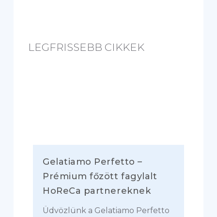
d
i
n
g
LEGFRISSEBB CIKKEK
.
.
.
Gelatiamo Perfetto –
Prémium főzött fagylalt
HoReCa partnereknek
Üdvözlünk a Gelatiamo Perfetto