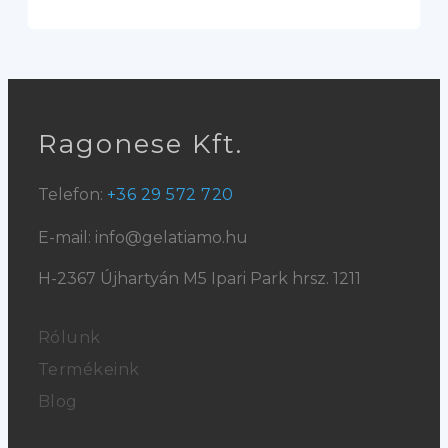
Ragonese Kft.
Telefon:
+36 29 572 720
E-mail: info@gelatiamo.hu
H-2367 Újhartyán M5 Ipari Park hrsz. 1211
Rólunk
Termékeink
Blog