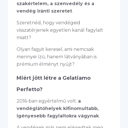
szakértelem, a szenvedély és a
vendég iránti szeretet
.
Szeretnéd, hogy vendégeid
visszatérjenek egyetlen kanál fagylalt
miatt?
Olyan fagyit keresel, ami nemcsak
mennyei ízű, hanem látványában is
prémium élményt nyújt?
Miért jött létre a Gelatiamo
Perfetto?
2016-ban egyértelmű volt:
a
vendéglátóhelyek kifinomultabb,
igényesebb fagylaltokra vágynak
.
A vendégek már nem elégedtek meg