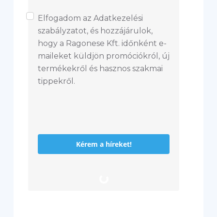
Elfogadom az Adatkezelési
szabályzatot, és hozzájárulok,
hogy a Ragonese Kft. időnként e-
maileket küldjön promóciókról, új
termékekről és hasznos szakmai
tippekről.
Kérem a híreket!
L
o
a