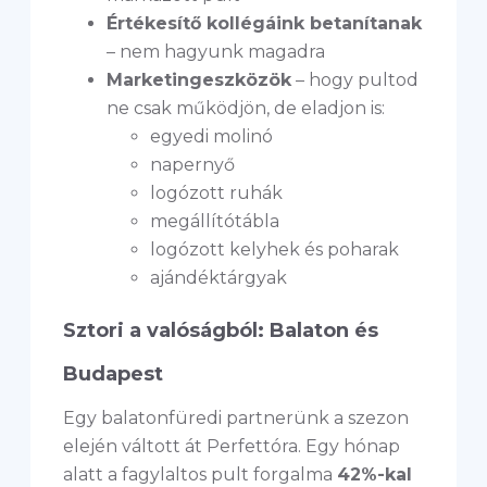
Értékesítő kollégáink betanítanak
– nem hagyunk magadra
Marketingeszközök
– hogy pultod
ne csak működjön, de eladjon is:
egyedi molinó
napernyő
logózott ruhák
megállítótábla
logózott kelyhek és poharak
ajándéktárgyak
Sztori a valóságból: Balaton és
Budapest
Egy balatonfüredi partnerünk a szezon
elején váltott át Perfettóra. Egy hónap
alatt a fagylaltos pult forgalma
42%-kal