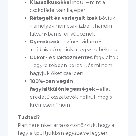
Klasszikusokkal
indul – mint a
csokoládé, vanília, eper
Rétegelt és variegált ízek
bővítik
– amelyek nemcsak ízben, hanem
látványban is lenyűgöznek
Gyerekízek
– színes, vidám és
imádnivaló opciók a legkisebbeknek
Cukor- és laktózmentes
fagylaltok
– egyre többen keresik, és mi nem
hagyjuk őket cserben
100%-ban vegán
fagylaltkülönlegességek
– állati
eredetű összetevők nélkül, mégis
krémesen finom
Tudtad?
Partnereinket arra ösztönözzük, hogy a
fagylaltpultjukban
egyszerre
legyen