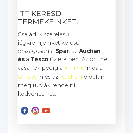
ITT KERESD
TERMÉKEINKET!
Családi kiszerelésű
jégkrémjeinket keresd
országosan a
Spar
, az
Auchan
és
a
Tesco
üzleteiben. Az online
vásárlók pedig a
Kifli.hu
-n és a
GRoby
-n és az
Auchan
oldalán
meg tudják rendelni
kedvenceiket.