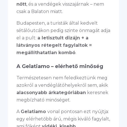
nőtt
, és a vendégek visszajárnak – nem
csak a Balaton miatt.
Budapesten, a turisták által kedvelt
sétálóutcákon pedig szinte önmagát adja
el a pult:
a letisztult dizájn + a
látványos rétegelt fagylaltok =
megállíthatatlan kombó
.
A Gelatiamo – elérhető minőség
Természetesen nem feledkeztünk meg
azokról a vendéglátóhelyekről sem, akik
alacsonyabb árkategóriában
keresnek
megbízható minőséget.
A
Gelatiamo
vonal pontosan ezt nyújtja:
egy elérhetőbb árú, mégis kiváló fagylalt,
ami főként
vidéki, kisebb