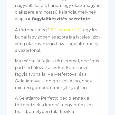
nagyvállalat áll, hanem egy olasz-magyar
diákszerelem hosszú kalandja, melynek
alapja
a fagylaltkészítés szeretete
.
A történet még 1
991-ben indult
, egy kis
budai fagyizóban és azóta is a hiteles, ízig-
vérig olaszos, mégis hazai fagylaltélmény
a vezérfonal.
Ma már saját fejlesztőüzemmel, országos
partnerhálózattal és két különböző
fagylaltvonallal – a Perfettóval és a
Gelatiamoval – dolgozunk azon, hogy
minden gombóc élményt nyújtson.
A Gelatiamo Perfetto pedig ennek a
történetnek a koronája: egy prémium
brand, amelyben találkozik a