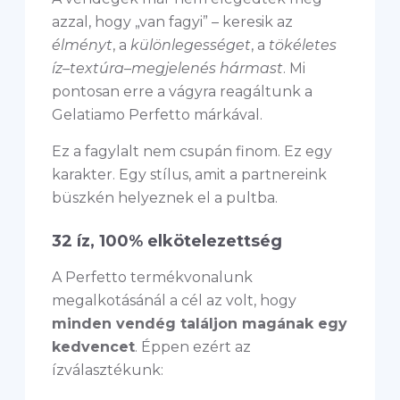
azzal, hogy „van fagyi” – keresik az
élményt
, a
különlegességet
, a
tökéletes
íz–textúra–megjelenés hármast
. Mi
pontosan erre a vágyra reagáltunk a
Gelatiamo Perfetto márkával.
Ez a fagylalt nem csupán finom. Ez egy
karakter. Egy stílus, amit a partnereink
büszkén helyeznek el a pultba.
32 íz, 100% elkötelezettség
A Perfetto termékvonalunk
megalkotásánál a cél az volt, hogy
minden vendég találjon magának egy
kedvencet
. Éppen ezért az
ízválasztékunk: