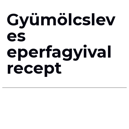
Gyümölcslev
es
eperfagyival
recept