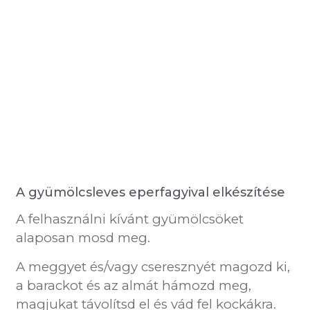
Elkészítési idő:
Kb. 30 perc
(lehűtés 3 óra
hűtőszekrényben)
Ajánlott:
5-6 fő számára
A gyümölcsleves eperfagyival elkészítése
A felhasználni kívánt gyümölcsöket
alaposan mosd meg.
A meggyet és/vagy cseresznyét magozd ki,
a barackot és az almát hámozd meg,
magjukat távolítsd el és vád fel kockákra.