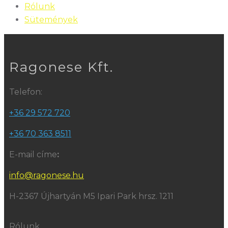
Rólunk
Sütemények
Ragonese Kft.
Telefon:
+36 29 572 720
+36 70 363 8511
E-mail címe
:
info@ragonese.hu
H-2367 Újhartyán M5 Ipari Park hrsz. 1211
Rólunk