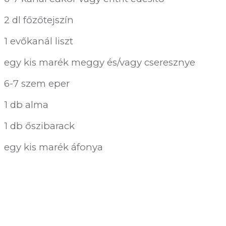
2 dl főzőtejszín
1 evőkanál liszt
egy kis marék meggy és/vagy cseresznye
6-7 szem eper
1 db alma
1 db őszibarack
egy kis marék áfonya