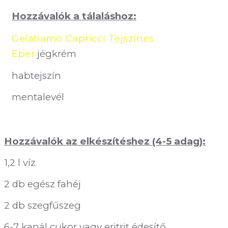
Hozzávalók a tálaláshoz:
Gelatiamo Capricci Tejszínes
Eper
jégkrém
habtejszín
mentalevél
Hozzávalók az elkészítéshez (4-5 adag):
1,2 l víz
2 db egész fahéj
2 db szegfűszeg
6-7 kanál cukor vagy eritrit édesítő