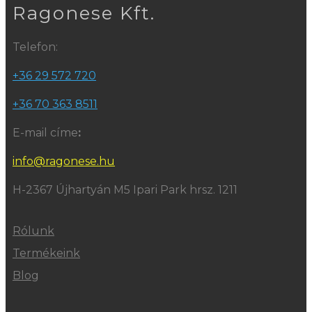
Ragonese Kft.
Telefon:
+36 29 572 720
+36 70 363 8511
E-mail címe
:
info@ragonese.hu
H-2367 Újhartyán M5 Ipari Park hrsz. 1211
Rólunk
Termékeink
Blog