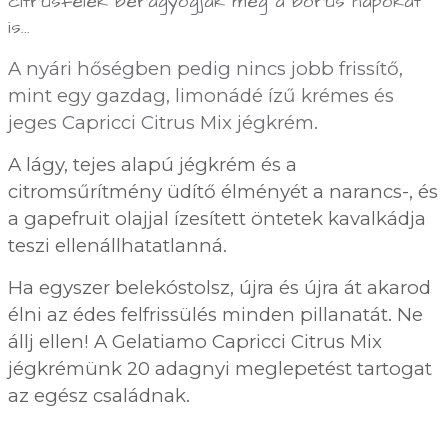
citrusfélék beragyogják még a borús napokat
is...
A nyári hőségben pedig nincs jobb frissítő,
mint egy gazdag, limonádé ízű krémes és
jeges Capricci Citrus Mix jégkrém.
A lágy, tejes alapú jégkrém és a
citromsűrítmény üdítő élményét a narancs-, és
a gapefruit olajjal ízesített öntetek kavalkádja
teszi ellenállhatatlanná.
Ha egyszer belekóstolsz, újra és újra át akarod
élni az édes felfrissülés minden pillanatát. Ne
állj ellen! A Gelatiamo Capricci Citrus Mix
jégkrémünk 20 adagnyi meglepetést tartogat
az egész
családnak.