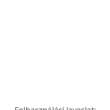
1 adag termék = 2 gombóc = 100 ml (45 g).
Tárolás:
a termék -18 °C fok alatt tárolandó, újrafagyasztani tilos.
Felhasználási javaslat: