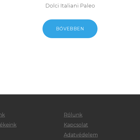
Dolci Italiani Paleo
BŐVEBBEN
nk
Rólunk
ékeink
Kapcsolat
Adatvédelem