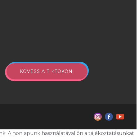
KÖVESS A TIKTOKON!
nk. A honlapunk használatával ön a tájékoztatásunkat