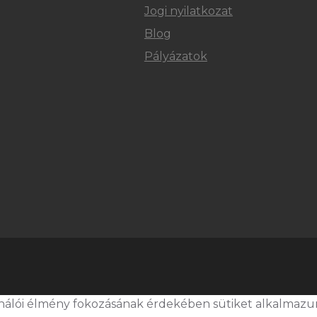
Jogi nyilatkozat
Blog
Pályázatok
ználói élmény fokozásának érdekében sütiket alkalmazu