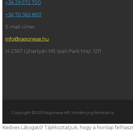
+36 29 572 720
+36 70 363 8511
E-mail címe
:
info@ragonese.hu
H-2367 Újhartyán M5 Ipari Park hrsz. 1211
Copyright ©2021 Ragonese Kft. Minden jog fenntartva.
Kedves Látogató! Tájékoztatjuk, hogy a honlap felhas