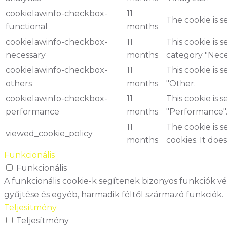
cookielawinfo-checkbox-
11
The cookie is 
functional
months
cookielawinfo-checkbox-
11
This cookie is 
necessary
months
category "Nece
cookielawinfo-checkbox-
11
This cookie is 
others
months
"Other.
cookielawinfo-checkbox-
11
This cookie is 
performance
months
"Performance"
11
The cookie is 
viewed_cookie_policy
months
cookies. It doe
Funkcionális
Funkcionális
A funkcionális cookie-k segítenek bizonyos funkciók 
gyűjtése és egyéb, harmadik féltől származó funkciók.
Teljesítmény
Teljesítmény