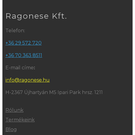
Ragonese Kft.
Telefon:
+36 29 572 720
+36 70 363 8511
E-mail címe
:
info@ragonese.hu
H-2367 Újhartyán M5 Ipari Park hrsz. 1211
Rólunk
Termékeink
Blog