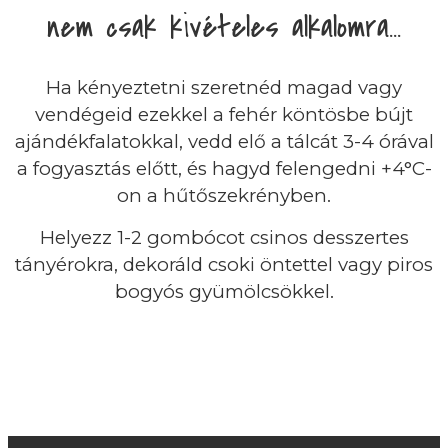
nem csak kivételes alkalomra...
Ha kényeztetni szeretnéd magad vagy
vendégeid ezekkel a fehér köntösbe bújt
ajándékfalatokkal, vedd elő a tálcát 3-4 órával
a fogyasztás előtt, és hagyd felengedni +4°C-
on a hűtőszekrényben.
Helyezz 1-2 gombócot csinos desszertes
tányérokra, dekoráld csoki öntettel vagy piros
bogyós gyümölcsökkel.