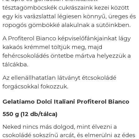
tésztagömböcskék cukrászaink kezei között
egy kis varázslattal légiesen könnyű, üreges és
ropogós gömbökké alakulnak a sütőinkben.
A Profiterol Bianco képviselőfánkjainkat lágy
kakaós krémmel töltjük meg, majd
fehércsokoládés öntetbe mártva helyezzük a
tálcákba.
Az ellenállhatatlan látványt étcsokoládé
forgácsokkal fokozzuk.
Gelatiamo Dolci Italiani Profiterol Bianco
550 g (12 db/tálca)
Neked nincs más dolgod, mint élvezni a
csokoládé sokszínű arcát, és elmerülni az édes