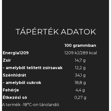
TÁPÉRTÉK ADATOK
100 grammban
Energia1209
1209 kJ/289 kcal
Zsír
14,7 g
- amelyből telített zsírsavak
12,2 g
Szénhidrát
34,1 g
- amelyből cukrok
18,8 g
Fehérje
4,4 g
Étkezési só
0,27 g
A termék -18°C-on tárolandó.