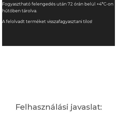
Fogyasztható felengedés után 72 órán belül +4°C-on
hűtőben tárolva.
A felolvadt terméket visszafagyasztani tilos!
Felhasználási javaslat: