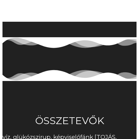
ÖSSZETEVŐK
víz, glükózszirup, képviselőfánk [TOJÁS,