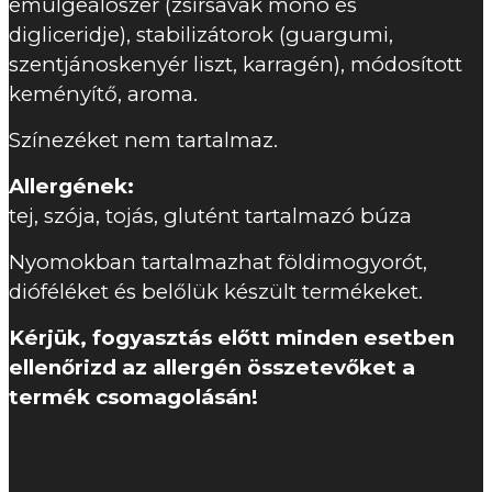
emulgeálószer (zsírsavak mono és
digliceridje), stabilizátorok (guargumi,
szentjánoskenyér liszt, karragén), módosított
keményítő, aroma.
Színezéket nem tartalmaz.
Allergének:
tej, szója, tojás, glutént tartalmazó búza
Nyomokban tartalmazhat földimogyorót,
dióféléket és belőlük készült termékeket.
Kérjük, fogyasztás előtt minden esetben
ellenőrizd az allergén összetevőket a
termék csomagolásán!