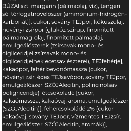
BÚZAliszt, margarin (pálmaolaj, víz), tengeri
só, térfogatnövelőszer (ammónium-hidrogén-
karbonát)], cukor, sovány TEJpor, kókuszolaj,
növényi zsírpor [glükóz szirup, finomított
pálmamag-olaj, finomított pálmaolaj,
emulgeálószerek (zsírsavak mono- és
digliceridjei zsírsavak mono- és
digliceridjeinek ecetsav észterei), TEJfehérje],
kakaópor, fehér bevonómassza (cukor,
növényi zsír, édes TEJsavópor, sovány TEJpor,
emulgeálószer: SZÓJAlecitin, poliricinolsav
poligriceridje), étcsokoládé [cukor,
kakaómassza, kakaóvaj, aroma, emulgeálószer
(SZÓJAlecitin)], fehércsokoládé 2% (cukor,
kakaóvaj, sovány TEJpor, vízmentes TEJzsír,
emulgeálószer: SZÓJAlecitin, aromák)],