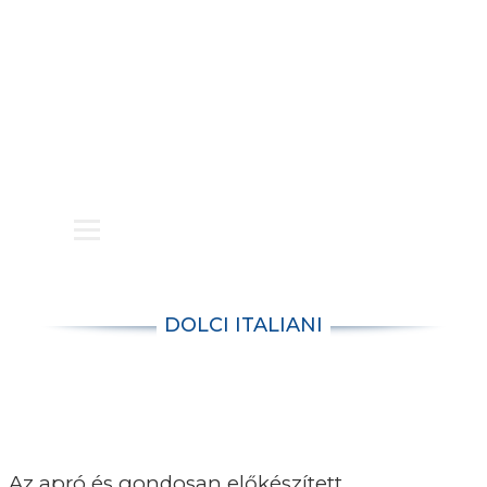
BLOG
KAPCSOLAT
PARTNEREKNEK
DOLCI ITALIANI
Az apró és gondosan előkészített