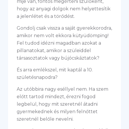
mije van, fontos megérteni szülőként,
hogy az anyagi dolgok nem helyettesítik
a jelenlétet és a törődést.
Gondolj csak vissza a saját gyerekkorodra,
amikor nem volt ekkora kütyüdömping!
Fel tudod idézni magadban azokat a
pillanatokat, amikor a szüleiddel
társasoztatok vagy bújócskáztatok?
És arra emlékszel, mit kaptál a 10.
születésnapodra?
Az utóbbira nagy eséllyel nem. Ha szem
előtt tartod mindezt, érezni fogod
legbelül, hogy mit szeretnél átadni
gyermekednek és milyen felnőttet
szeretnél belőle nevelni.