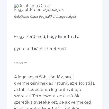
Gelatiamo Olasz Fagylaltkülönlegességek
6 egyszerű mód, hogy kimutasd a
gyereked iránti szereteted
2022.09.07.
A legalapvetőbb ajándék, amit
gyermekeinknek adhatunk, az elfogadás,
a stabilitás és ami a legfontosabb, a
szeretet. Természetesen a szülők
szeretik a gyerekeiket, de a gyermeked
iránti szeretet kimutatása időnként