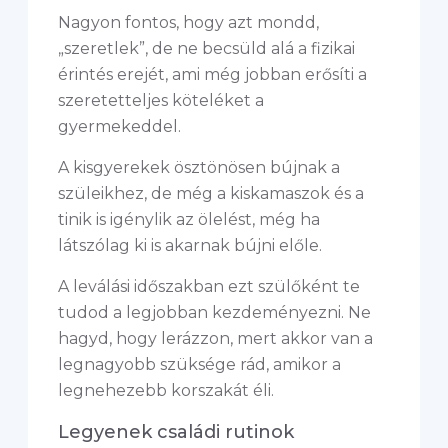
Nagyon fontos, hogy azt mondd,
„szeretlek”, de ne becsüld alá a fizikai
érintés erejét, ami még jobban erősíti a
szeretetteljes köteléket a
gyermekeddel.
A kisgyerekek ösztönösen bújnak a
szüleikhez, de még a kiskamaszok és a
tinik is igénylik az ölelést, még ha
látszólag ki is akarnak bújni előle.
A leválási időszakban ezt szülőként te
tudod a legjobban kezdeményezni. Ne
hagyd, hogy lerázzon, mert akkor van a
legnagyobb szüksége rád, amikor a
legnehezebb korszakát éli.
Legyenek családi rutinok