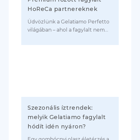
HoReCa partnereknek
Üdvözlünk a Gelatiamo Perfetto
világában – ahol a fagylalt nem…
Szezonális íztrendek:
melyik Gelatiamo fagylalt
hódít idén nyáron?
Egy gombócnyi olasz életérzés a