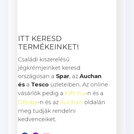
ITT KERESD
TERMÉKEINKET!
Családi kiszerelésű
jégkrémjeinket keresd
országosan a
Spar
, az
Auchan
és
a
Tesco
üzleteiben. Az online
vásárlók pedig a
Kifli.hu
-n és a
GRoby
-n és az
Auchan
oldalán
meg tudják rendelni
kedvenceiket.