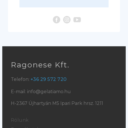
Ragonese Kft.
Telefon:
+36 29 572 720
E-mail: info@gelatiamo.hu
H-2367 Újhartyán M5 Ipari Park hrsz. 1211
Rólunk