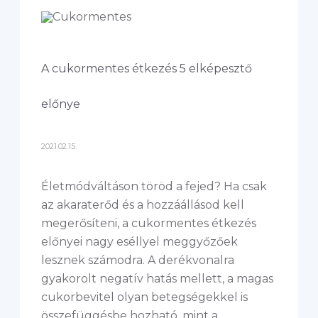
A cukormentes étkezés 5 elképesztő
előnye
2021.02.15.
Életmódváltáson töröd a fejed? Ha csak
az akaraterőd és a hozzáállásod kell
megerősíteni, a cukormentes étkezés
előnyei nagy eséllyel meggyőzőek
lesznek számodra. A derékvonalra
gyakorolt negatív hatás mellett, a magas
cukorbevitel olyan betegségekkel is
összefüggésbe hozható, mint a