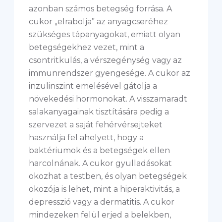
azonban számos betegség forrása. A
cukor „elrabolja” az anyagcseréhez
szükséges tápanyagokat, emiatt olyan
betegségekhez vezet, mint a
csontritkulás, a vérszegénység vagy az
immunrendszer gyengesége. A cukor az
inzulinszint emelésével gátolja a
növekedési hormonokat. A visszamaradt
salakanyagainak tisztítására pedig a
szervezet a saját fehérvérsejteket
használja fel ahelyett, hogy a
baktériumok és a betegségek ellen
harcolnának. A cukor gyulladásokat
okozhat a testben, és olyan betegségek
okozója is lehet, mint a hiperaktivitás, a
depresszió vagy a dermatitis. A cukor
mindezeken felül erjed a belekben,