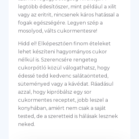
legtöbb édesítőszer, mint például a xilit
vagy az eritrit, nincsenek káros hatással a
fogak egészségére. Legyen szép a
mosolyod, válts cukormentesre!
Hidd el! Elképesztően finom ételeket
lehet készíteni hagyományos cukor
nélkül is. Szerencsére rengeteg
cukorpótló közül válogathatsz, hogy
édessé tedd kedvenc salátaönteted,
süteményed vagy a kávédat. Ráadásul
azzal, hogy kipróbálsz egy sor
cukormentes receptet, jobb leszel a
konyhában, amiért nem csak a saját
tested, de a szeretteid is hálásak lesznek
neked.