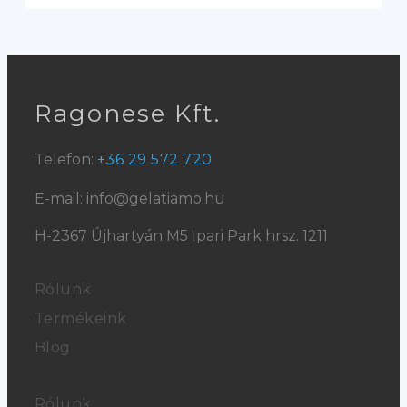
Ragonese Kft.
Telefon:
+36 29 572 720
E-mail: info@gelatiamo.hu
H-2367 Újhartyán M5 Ipari Park hrsz. 1211
Rólunk
Termékeink
Blog
Rólunk