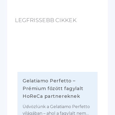
i
n
g
LEGFRISSEBB CIKKEK
.
.
.
Gelatiamo Perfetto –
Prémium főzött fagylalt
HoReCa partnereknek
Üdvözlünk a Gelatiamo Perfetto
világában – ahol a fagylalt nem…