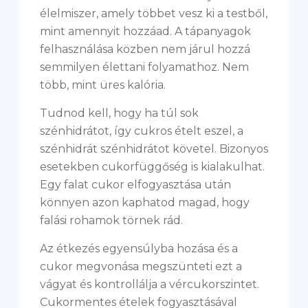
élelmiszer, amely többet vesz ki a testből,
mint amennyit hozzáad. A tápanyagok
felhasználása közben nem járul hozzá
semmilyen élettani folyamathoz. Nem
több, mint üres kalória.
Tudnod kell, hogy ha túl sok
szénhidrátot, így cukros ételt eszel, a
szénhidrát szénhidrátot követel. Bizonyos
esetekben cukorfüggőség is kialakulhat.
Egy falat cukor elfogyasztása után
könnyen azon kaphatod magad, hogy
falási rohamok törnek rád.
Az étkezés egyensúlyba hozása és a
cukor megvonása megszünteti ezt a
vágyat és kontrollálja a vércukorszintet.
Cukormentes ételek fogyasztásával