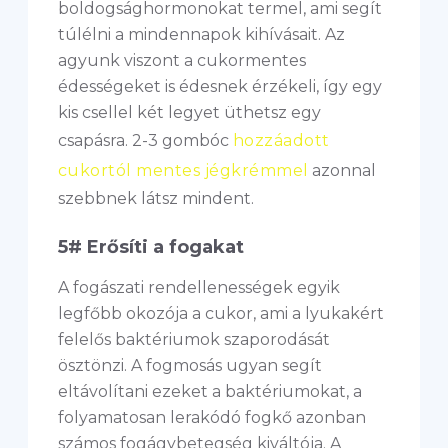
boldogsághormonokat termel, ami segít
túlélni a mindennapok kihívásait. Az
agyunk viszont a cukormentes
édességeket is édesnek érzékeli, így egy
kis csellel két legyet üthetsz egy
csapásra. 2-3 gombóc
hozzáadott
cukortól mentes jégkrémmel
azonnal
szebbnek látsz mindent.
5# Erősíti a fogakat
A fogászati rendellenességek egyik
legfőbb okozója a cukor, ami a lyukakért
felelős baktériumok szaporodását
ösztönzi. A fogmosás ugyan segít
eltávolítani ezeket a baktériumokat, a
folyamatosan lerakódó fogkő azonban
számos fogágybetegség kiváltója. A