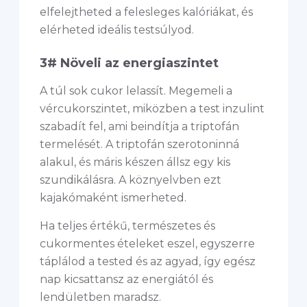
elfelejtheted a felesleges kalóriákat, és
elérheted ideális testsúlyod.
3# Növeli az energiaszintet
A túl sok cukor lelassít. Megemeli a
vércukorszintet, miközben a test inzulint
szabadít fel, ami beindítja a triptofán
termelését. A triptofán szerotoninná
alakul, és máris készen állsz egy kis
szundikálásra. A köznyelvben ezt
kajakómaként ismerheted.
Ha teljes értékű, természetes és
cukormentes ételeket eszel, egyszerre
táplálod a tested és az agyad, így egész
nap kicsattansz az energiától és
lendületben maradsz.