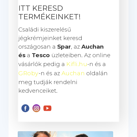
ITT KERESD
TERMÉKEINKET!
Családi kiszerelésű
jégkrémjeinket keresd
országosan a
Spar
, az
Auchan
és
a
Tesco
üzleteiben. Az online
vásárlók pedig a
Kifli.hu
-n és a
GRoby
-n és az
Auchan
oldalán
meg tudják rendelni
kedvenceiket.