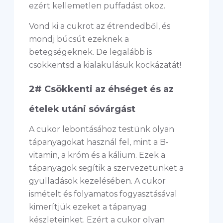
ezért kellemetlen puffadást okoz.
Vond ki a cukrot az étrendedből, és
mondj búcsút ezeknek a
betegségeknek. De legalább is
csökkentsd a kialakulásuk kockázatát!
2# Csökkenti az éhséget és az
ételek utáni sóvárgást
A cukor lebontásához testünk olyan
tápanyagokat használ fel, mint a B-
vitamin, a króm és a kálium. Ezek a
tápanyagok segítik a szervezetünket a
gyulladások kezelésében. A cukor
ismételt és folyamatos fogyasztásával
kimerítjük ezeket a tápanyag
készleteinket. Ezért a cukor olyan