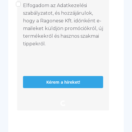
Elfogadom az Adatkezelési
szabályzatot, és hozzájárulok,
hogy a Ragonese Kft. időnként e-
maileket küldjön promóciókról, új
termékekről és hasznos szakmai
tippekről.
Kérem a híreket!
L
o
a
d