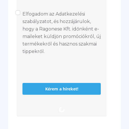
Elfogadom az Adatkezelési
szabályzatot, és hozzájárulok,
hogy a Ragonese Kft. időnként e-
maileket küldjön promóciókról, új
termékekről és hasznos szakmai
tippekről.
Kérem a híreket!
L
o
a