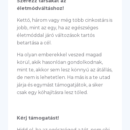
Szerezz társakat az
életmódváltáshoz!
Kettő, három vagy még több cinkostárs is
jobb, mint az egy, ha az egészséges
életmóddal járó változások tartós
betartása a cél.
Ha olyan emberekkel veszed magad
körül, akik hasonlóan gondolkodnak,
mint te, akkor sem lesz könnyű az átállás,
de nem is lehetetlen. Ha más is a te utad
járja és egymást támogatjátok, a siker
csak egy kőhajításra lesz tőled.
Kérj támogatást!
Hidd el, ha az egészséged a tét, nem ciki