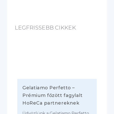
d
i
n
g
LEGFRISSEBB CIKKEK
.
.
.
Gelatiamo Perfetto –
Prémium főzött fagylalt
HoReCa partnereknek
Üdvözlünk a Gelatiamo Perfetto