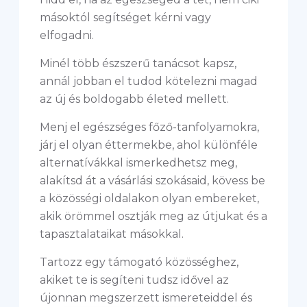
másoktól segítséget kérni vagy
elfogadni.
Minél több észszerű tanácsot kapsz,
annál jobban el tudod kötelezni magad
az új és boldogabb életed mellett.
Menj el egészséges főző-tanfolyamokra,
járj el olyan éttermekbe, ahol különféle
alternatívákkal ismerkedhetsz meg,
alakítsd át a vásárlási szokásaid, kövess be
a közösségi oldalakon olyan embereket,
akik örömmel osztják meg az útjukat és a
tapasztalataikat másokkal.
Tartozz egy támogató közösséghez,
akiket te is segíteni tudsz idővel az
újonnan megszerzett ismereteiddel és