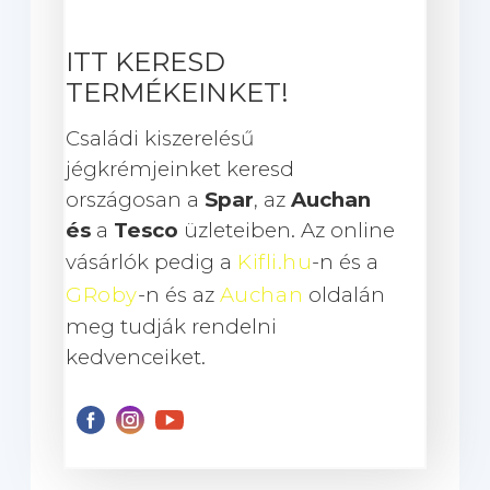
ITT KERESD
TERMÉKEINKET!
Családi kiszerelésű
jégkrémjeinket keresd
országosan a
Spar
, az
Auchan
és
a
Tesco
üzleteiben. Az online
vásárlók pedig a
Kifli.hu
-n és a
GRoby
-n és az
Auchan
oldalán
meg tudják rendelni
kedvenceiket.