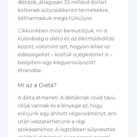
diétázik, átlagosan 33 milliárd dollárt
költenek súlycsökkentő termékekre,
kétharmaduk mégis túlsúlyos.
Cikkünkben most bemutatjuk, mi a
különbség a diéta és az életmódváltás
között, valamint azt, hogyan lehet az
édességeket – köztük a jégkrémet is –
beépíteni egy kiegyensúlyozott
étrendbe.
Mi az a Diéta?
A diéta átmeneti. A diétáknak rövid távú
céljai vannak és a lényege az, hogy
elérjünk egy áhított végeredményt, ami
után visszatérhetünk a régi
szokásainkhoz. A legtöbben súlyvesztés