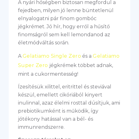
A nyári hőségben biztosan megfordul a
fejedben, milyen jó lenne büntetlenül
elnyalogatni pár finom gombóc
jégkrémet. Jó hír, hogy erről a hűsítő
finomságról sem kell lemondanod az
életmódváltás során.
A
Gelatiamo Single Zero
és a
Gelatiamo
Super Zero
jégkrémek többet adnak,
mint a cukormentesség!
Ízesítésük xilittel, eritrittel és steviával
készül, emellett cikóriából kinyert
inulinnal, azaz élelmi rosttal dúsítjuk, ami
prebiotikumként is működik, így
jótékony hatással van a bél- és
immunrendszerre.