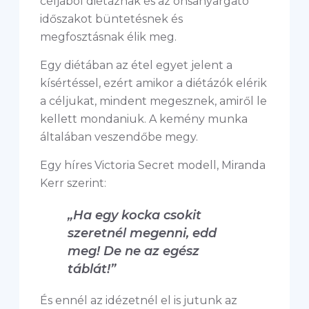
céljából diétáznak és az önsanyargató
időszakot büntetésnek és
megfosztásnak élik meg.
Egy diétában az étel egyet jelent a
kísértéssel, ezért amikor a diétázók elérik
a céljukat, mindent megesznek, amiről le
kellett mondaniuk. A kemény munka
általában veszendőbe megy.
Egy híres Victoria Secret modell, Miranda
Kerr szerint:
„Ha egy kocka csokit
szeretnél megenni, edd
meg! De ne az egész
táblát!”
És ennél az idézetnél el is jutunk az