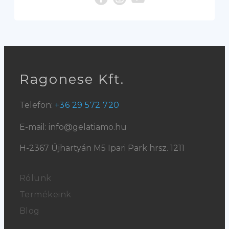
Ragonese Kft.
Telefon:
+36 29 572 720
E-mail: info@gelatiamo.hu
H-2367 Újhartyán M5 Ipari Park hrsz. 1211
Rólunk
Termékeink
Blog