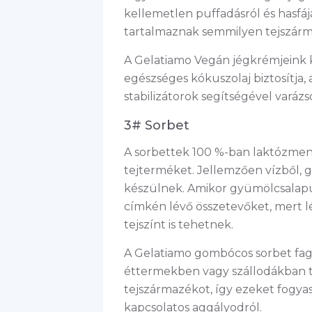
kellemetlen puffadásról és hasfáj
tartalmaznak semmilyen tejszárm
A Gelatiamo Vegán jégkrémjeink 
egészséges kókuszolaj biztosítja,
stabilizátorok segítségével vará
3# Sorbet
A sorbettek 100 %-ban laktózme
tejterméket. Jellemzően vízből,
készülnek. Amikor gyümölcsalapú 
címkén lévő összetevőket, mert l
tejszínt is tehetnek.
A Gelatiamo gombócos sorbet fagy
éttermekben vagy szállodákban t
tejszármazékot, így ezeket fogya
kapcsolatos aggályodról.