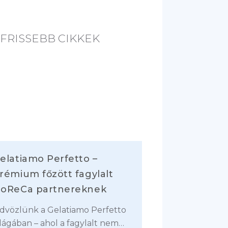
i
n
g
FRISSEBB CIKKEK
.
.
.
elatiamo Perfetto –
rémium főzött fagylalt
oReCa partnereknek
dvözlünk a Gelatiamo Perfetto
ilágában – ahol a fagylalt nem…