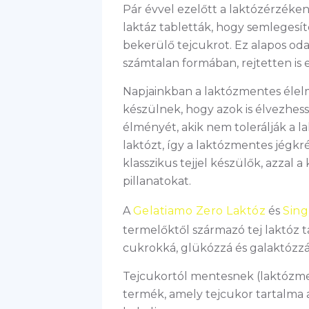
Pár évvel ezelőtt a laktózérzéke
laktáz tabletták, hogy semlegesí
bekerülő tejcukrot. Ez alapos oda
számtalan formában, rejtetten is
Napjainkban a laktózmentes élel
készülnek, hogy azok is élvezhes
élményét, akik nem tolerálják a la
laktózt, így a laktózmentes jégk
klasszikus tejjel készülők, azza
pillanatokat.
A
Gelatiamo Zero Laktóz
és
Sing
termelőktől származó tej laktóz 
cukrokká, glükózzá és galaktózzá.
Tejcukortól mentesnek (laktózmen
termék, amely tejcukor tartalma a