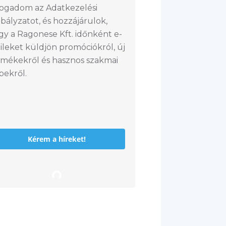
fogadom az Adatkezelési
bályzatot, és hozzájárulok,
gy a Ragonese Kft. időnként e-
ileket küldjön promóciókról, új
rmékekről és hasznos szakmai
pekről.
Kérem a híreket!
L
o
a
d