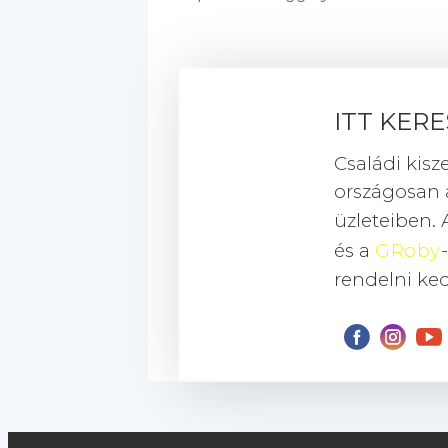
ITT KER
Családi kisz
országosan
üzleteiben. 
és a
GRoby
rendelni ke