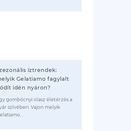
zezonális íztrendek:
elyik Gelatiamo fagylalt
ódít idén nyáron?
gy gombócnyi olasz életérzés a
yár szívében. Vajon melyik
elatiamo…