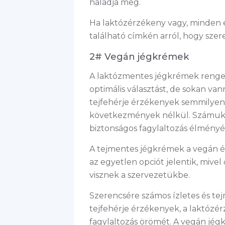
haladja meg.
Ha laktózérzékeny vagy, minden
található címkén arról, hogy szere
2# Vegán jégkrémek
A laktózmentes jégkrémek renget
optimális választást, de sokan vann
tejfehérje érzékenyek semmilye
következmények nélkül. Számukra
biztonságos fagylaltozás élményé
A tejmentes jégkrémek a vegán é
az egyetlen opciót jelentik, mive
visznek a szervezetükbe.
Szerencsére számos ízletes és tej
tejfehérje érzékenyek, a laktózér
fagylaltozás örömét. A vegán jég