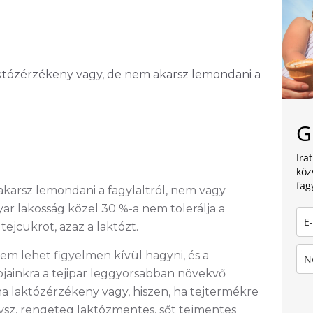
tózérzékeny vagy, de nem akarsz lemondani a
G
Ira
köz
fag
karsz lemondani a fagylaltról, nem vagy
ar lakosság közel 30 %-a nem tolerálja a
ejcukrot, azaz a laktózt.
em lehet figyelmen kívül hagyni, és a
jainkra a tejipar leggyorsabban növekvő
ha laktózérzékeny vagy, hiszen, ha tejtermékre
gysz, rengeteg laktózmentes, sőt tejmentes