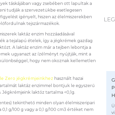
nyek táskájában vagy zsebében ott lapultak a
teni tudják a szervezetükbe esetlegesen
figyelést igényelt, hiszen az élelmiszerekben
LEG
 előfordulnak tejszármazékok.
miszerek laktáz enzim hozzáadásával
sék a tejalapú ételek, így a jégkrémek gazdag
któzt. A laktáz enzim már a tejben lebontja a
rémek ugyanazt az ízélményt nyújtják, mint a
l a különbséggel, hogy nem okoznak kellemetlen
le Zero jégkrémjeinkhez
használt hazai
G
tartalmát laktáz enzimmel bontjuk le egyszerű
P
 Jégkrémjeink laktóz tartalma <0,1g.
H
tes) tekinthető minden olyan élelmiszeripari
Ü
 0,1 g/100 g vagy a 0,1 g/100 cm3 értéket nem
v