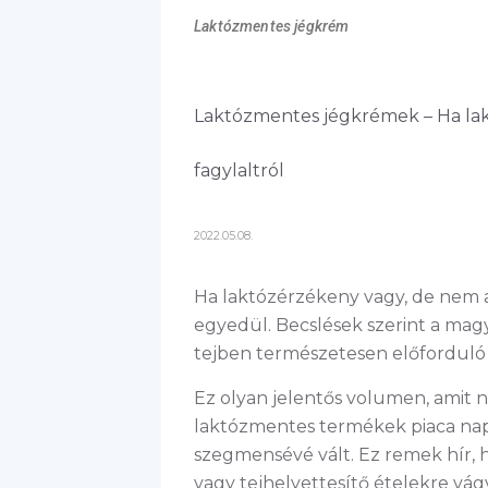
Laktózmentes jégkrém
Laktózmentes jégkrémek – Ha lak
fagylaltról
2022.05.08.
Ha laktózérzékeny vagy, de nem a
egyedül. Becslések szerint a magy
tejben természetesen előforduló t
Ez olyan jelentős volumen, amit n
laktózmentes termékek piaca nap
szegmensévé vált. Ez remek hír, 
vagy tejhelyettesítő ételekre vá