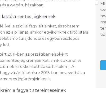
El
en és a webáruházakban.
sza
ho
sú laktózmentes jégkrémek
ma
éllyel a szicíliai fagylaltjainkat, és sohasem
te
n az a pillanat, amikor egyikőnknek tiltólistára
tip
A Gelatiamo tulajdonosa és egyben oszlopos
 lett.
ért 2011-ben az országban elsőként
któzmentes jégkrémjeinket, amik cukorral és
szülnek (csökkentett cukortartalom). A
 hogy vásárlói kérésre 2013-ban bevezettük a
rmentes jégkrémjeinket is.
krém a fagyalt szerelmeseinek