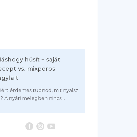
áshogy hűsít – saját
ecept vs. mixporos
agylalt
iért érdemes tudnod, mit nyalsz
l? A nyári melegben nincs…