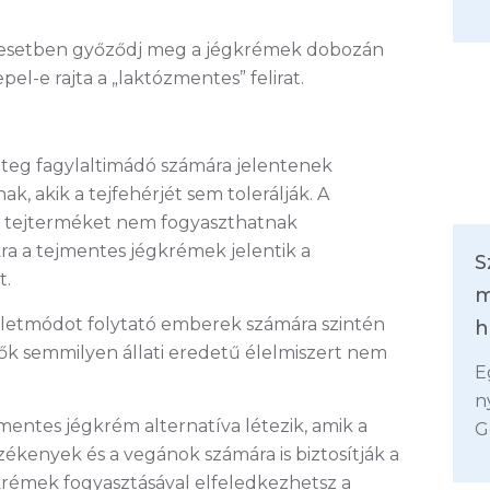
 esetben győződj meg a jégkrémek dobozán
pel-e rajta a „laktózmentes” felirat.
eg fagylaltimádó számára jelentenek
ak, akik a tejfehérjét sem tolerálják. A
n tejterméket nem fogyaszthatnak
 a tejmentes jégkrémek jelentik a
S
t.
m
letmódot folytató emberek számára szintén
h
l ők semmilyen állati eredetű élelmiszert nem
E
n
mentes jégkrém alternatíva létezik, amik a
G
zékenyek és a vegánok számára is biztosítják a
krémek fogyasztásával elfeledkezhetsz a