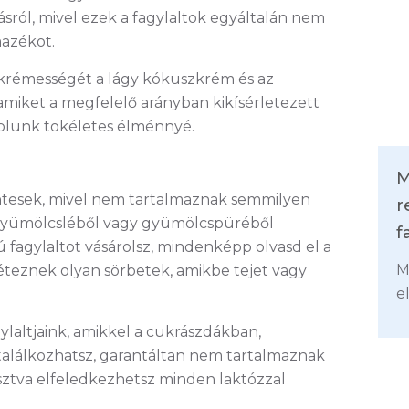
ásról, mivel ezek a fagylaltok egyáltalán nem
azékot.
krémességét a lágy kókuszkrém és az
 amiket a megfelelő arányban kikísérletezett
zsolunk tökéletes élménnyé.
M
ntesek, mivel nem tartalmaznak semmilyen
r
 gyümölcsléből vagy gyümölcspüréből
f
fagylaltot vásárolsz, mindenképp olvasd el a
M
éteznek olyan sörbetek, amikbe tejet vagy
e
laltjaink, amikkel a cukrászdákban,
alálkozhatsz, garantáltan nem tartalmaznak
sztva elfeledkezhetsz minden laktózzal