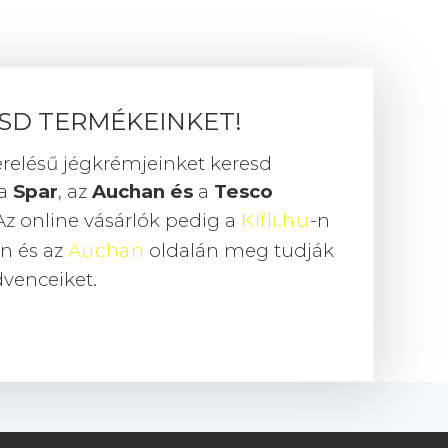
ESD TERMÉKEINKET!
erelésű jégkrémjeinket keresd
 a
Spar
, az
Auchan és
a
Tesco
Az online vásárlók pedig a
Kifli.hu
-n
-n és az
Auchan
oldalán meg tudják
dvenceiket.