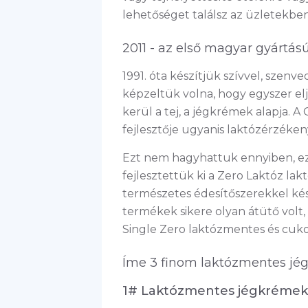
lehetőséget találsz az üzletekb
2011 - az első magyar gyártá
1991. óta készítjük szívvel, szenved
képzeltük volna, hogy egyszer eljö
kerül a tej, a jégkrémek alapja. 
fejlesztője ugyanis laktózérzékeny
Ezt nem hagyhattuk ennyiben, ez
fejlesztettük ki a Zero Laktóz la
természetes édesítőszerekkel ké
termékek sikere olyan átütő volt,
Single Zero laktózmentes és cuko
Íme 3 finom laktózmentes jég
1# Laktózmentes jégkrémek