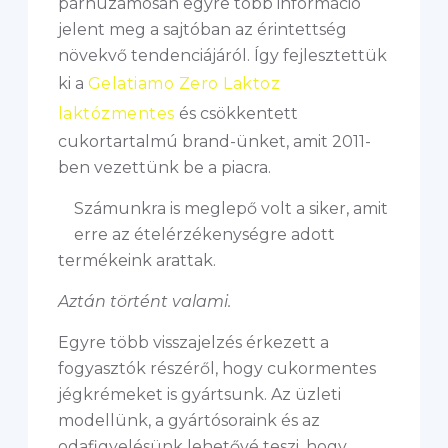
párhuzamosan egyre több információ
jelent meg a sajtóban az érintettség
növekvő tendenciájáról. Így fejlesztettük
ki a
Gelatiamo Zero Laktoz
laktózmentes
és csökkentett
cukortartalmú brand-ünket, amit 2011-
ben vezettünk be a piacra.
Számunkra is meglepő volt a siker, amit
erre az ételérzékenységre adott
termékeink arattak.
Aztán történt valami.
Egyre több visszajelzés érkezett a
fogyasztók részéről, hogy cukormentes
jégkrémeket is gyártsunk. Az üzleti
modellünk, a gyártósoraink és az
odafigyelésünk lehetővé teszi, hogy