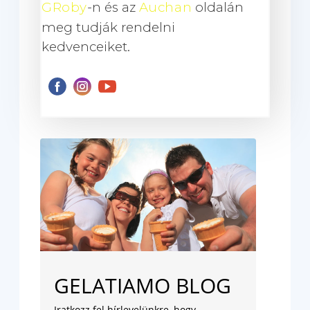
GRoby
-n és az
Auchan
oldalán
meg tudják rendelni
kedvenceiket.
GELATIAMO BLOG
Iratkozz fel hírlevelünkre, hogy