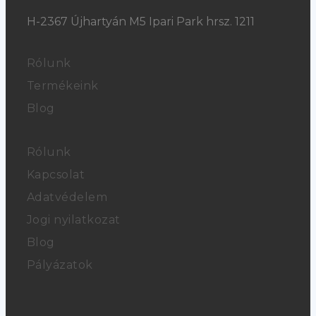
H-2367 Újhartyán M5 Ipari Park hrsz. 1211
Rólunk
Termékeink
Blog
Rólunk
Kapcsolat
Adatvédelem
Jogi nyilatkozat
Blog
Pályázatok