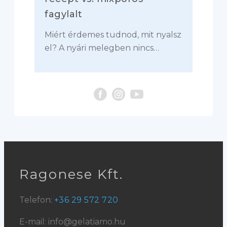
fagylalt
Miért érdemes tudnod, mit nyalsz
el? A nyári melegben nincs…
Ragonese Kft.
Telefon:
+36 29 572 720
E-mail: info@gelatiamo.hu