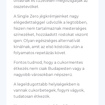
olvasnak és tüzetesen megvizsgálják az
összetevőket.
A Single Zero jégkrémjeinket nagy
elégedettséggel üdvözlik a legtöbben,
hiszen nem tartalmaznak mesterséges
színezéket, hozzáadott rostokat viszont
igen. Olyan egészséges alternatívát
kínálnak, amit az első kóstolás után a
folyamatos repetázás követ.
Fontos tudnod, hogy a cukormentes
étkezés nem csak Budapesten vagy a
nagyobb városokban népszerű.
A legeldugottabb helyiségekben is
vannak cukorbetegek, fogyni vágyok,
tudatosan étkezők.