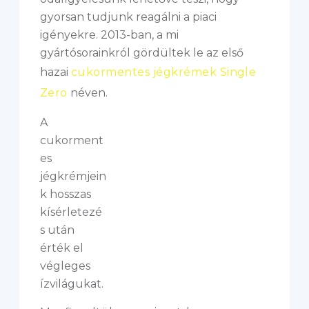
gyorsan tudjunk reagálni a piaci
igényekre. 2013-ban, a mi
gyártósorainkról gördültek le az első
hazai
cukormentes jégkrémek Single
Zero
néven.
A
cukorment
es
jégkrémjein
k hosszas
kísérletezé
s után
érték el
végleges
ízvilágukat.