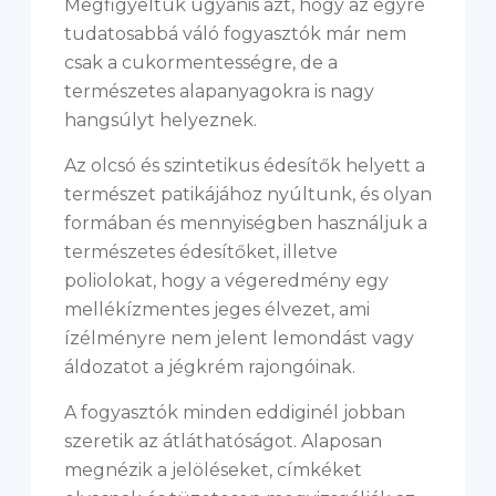
Megfigyeltük ugyanis azt, hogy az egyre
tudatosabbá váló fogyasztók már nem
csak a cukormentességre, de a
természetes alapanyagokra is nagy
hangsúlyt helyeznek.
Az olcsó és szintetikus édesítők helyett a
természet patikájához nyúltunk, és olyan
formában és mennyiségben használjuk a
természetes édesítőket, illetve
poliolokat, hogy a végeredmény egy
mellékízmentes jeges élvezet, ami
ízélményre nem jelent lemondást vagy
áldozatot a jégkrém rajongóinak.
A fogyasztók minden eddiginél jobban
szeretik az átláthatóságot. Alaposan
megnézik a jelöléseket, címkéket