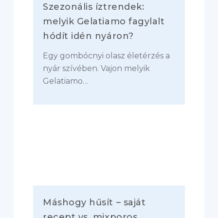
Szezonális íztrendek:
melyik Gelatiamo fagylalt
hódít idén nyáron?
Egy gombócnyi olasz életérzés a
nyár szívében. Vajon melyik
Gelatiamo…
Máshogy hűsít – saját
recept vs. mixporos