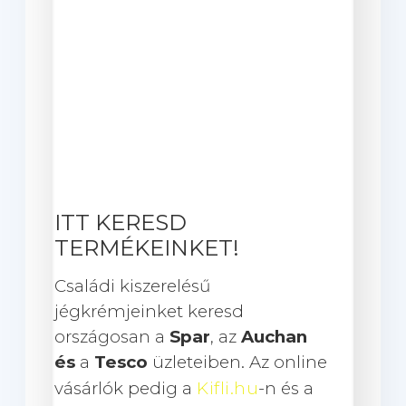
ITT KERESD
TERMÉKEINKET!
Családi kiszerelésű
jégkrémjeinket keresd
országosan a
Spar
, az
Auchan
és
a
Tesco
üzleteiben. Az online
vásárlók pedig a
Kifli.hu
-n és a