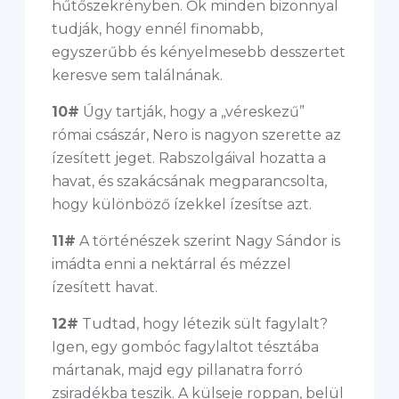
hűtőszekrényben. Ők minden bizonnyal
tudják, hogy ennél finomabb,
egyszerűbb és kényelmesebb desszertet
keresve sem találnának.
10#
Úgy tartják, hogy a „véreskezű”
római császár, Nero is nagyon szerette az
ízesített jeget. Rabszolgáival hozatta a
havat, és szakácsának megparancsolta,
hogy különböző ízekkel ízesítse azt.
11#
A történészek szerint Nagy Sándor is
imádta enni a nektárral és mézzel
ízesített havat.
12#
Tudtad, hogy létezik sült fagylalt?
Igen, egy gombóc fagylaltot tésztába
mártanak, majd egy pillanatra forró
zsiradékba teszik. A külseje roppan, belül