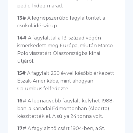
pedig hideg marad.
13#
A legnépszerűbb fagylaltöntet a
csokoládé szirup.
14#
A fagylalttal a 13. század végén
ismerkedett meg Európa, miután Marco
Polo visszatért Olaszországba kínai
útjáról.
15#
A fagylalt 250 évvel később érkezett
Észak-Amerikába, mint ahogyan
Columbus felfedezte.
16#
A legnagyobb fagylalt kelyhet 1988-
ban, a kanadai Edmontonban (Alberta)
készítették el. A súlya 24 tonna volt.
17#
A fagylalt tölcsért 1904-ben, a St.