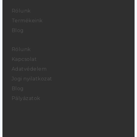
Rólunk
Termékeink
Blog
Rólunk
Kapcsolat
Adatvédelem
Jogi nyilatkozat
Blog
Pályázatok