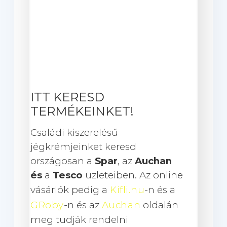
ITT KERESD
TERMÉKEINKET!
Családi kiszerelésű
jégkrémjeinket keresd
országosan a
Spar
, az
Auchan
és
a
Tesco
üzleteiben. Az online
vásárlók pedig a
Kifli.hu
-n és a
GRoby
-n és az
Auchan
oldalán
meg tudják rendelni