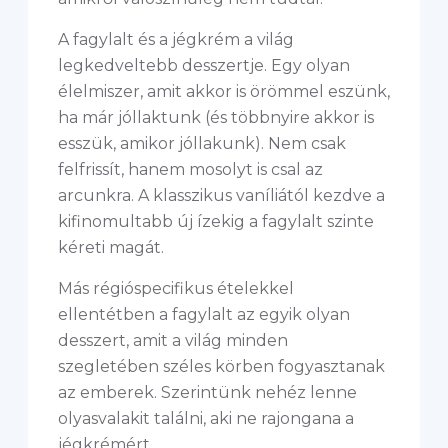
A fagylalt és a jégkrém a világ
legkedveltebb desszertje. Egy olyan
élelmiszer, amit akkor is örömmel eszünk,
ha már jóllaktunk (és többnyire akkor is
esszük, amikor jóllakunk). Nem csak
felfrissít, hanem mosolyt is csal az
arcunkra. A klasszikus vaníliától kezdve a
kifinomultabb új ízekig a fagylalt szinte
kéreti magát.
Más régióspecifikus ételekkel
ellentétben a fagylalt az egyik olyan
desszert, amit a világ minden
szegletében széles körben fogyasztanak
az emberek. Szerintünk nehéz lenne
olyasvalakit találni, aki ne rajongana a
jégkrémért.