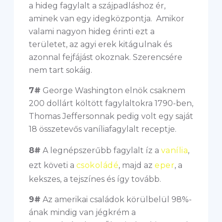
a hideg fagylalt a szájpadláshoz ér,
aminek van egy idegközpontja. Amikor
valami nagyon hideg érinti ezt a
területet, az agyi erek kitágulnak és
azonnal fejfájást okoznak. Szerencsére
nem tart sokáig.
7#
George Washington elnök csaknem
200 dollárt költött fagylaltokra 1790-ben,
Thomas Jeffersonnak pedig volt egy saját
18 összetevős vaníliafagylalt receptje.
8#
A legnépszerűbb fagylalt íz a
vanília
,
ezt követi a
csokoládé
, majd az
eper
, a
kekszes, a tejszínes és így tovább.
9#
Az amerikai családok körülbelül 98%-
ának mindig van jégkrém a