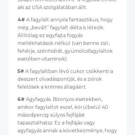
aki az USA szolgálatában állt.
4#
A fagylalt annyira fantasztikus, hogy
még „bevált” fagylalt diéta is létezik.
Állítólag ez egyfajta fogyás
mellékhatások nélkül (van benne zsír,
fehérje, szénhidrát, gyümölcsfagylaltok
esetében vitaminok).
5#
A fagylaltban lévő cukor csökkenti a
desszert olvadáspontját, és a zsírok
felelősek a krémes állagáért.
6#
Agyfagyás. Bizonyos esetekben,
amikor fagylaltot eszel, körülbelül 40
másodpercig súlyos fejfájást
tapasztalhatsz. Ez a fejfájás vagy
agyfagyás annak a következménye, hogy