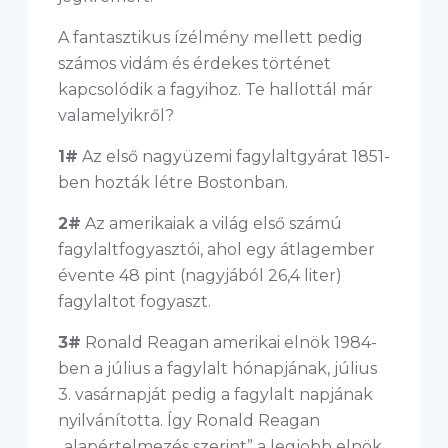
A fantasztikus ízélmény mellett pedig
számos vidám és érdekes történet
kapcsolódik a fagyihoz. Te hallottál már
valamelyikről?
1#
Az első nagyüzemi fagylaltgyárat 1851-
ben hozták létre Bostonban.
2#
Az amerikaiak a világ első számú
fagylaltfogyasztói, ahol egy átlagember
évente 48 pint (nagyjából 26,4 liter)
fagylaltot fogyaszt.
3#
Ronald Reagan amerikai elnök 1984-
ben a július a fagylalt hónapjának, július
3. vasárnapját pedig a fagylalt napjának
nyilvánította. Így Ronald Reagan
„alapértelmezés szerint” a legjobb elnök,