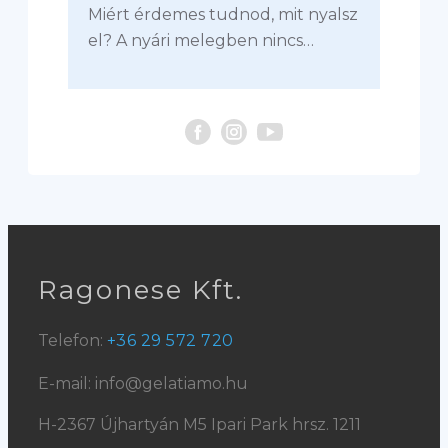
Miért érdemes tudnod, mit nyalsz
el? A nyári melegben nincs…
Ragonese Kft.
Telefon:
+36 29 572 720
E-mail: info@gelatiamo.hu
H-2367 Újhartyán M5 Ipari Park hrsz. 1211