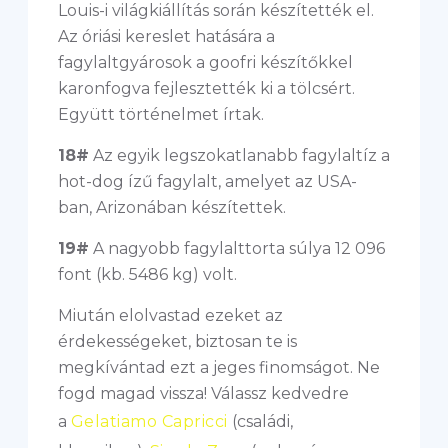
Louis-i világkiállítás során készítették el.
Az óriási kereslet hatására a
fagylaltgyárosok a goofri készítőkkel
karonfogva fejlesztették ki a tölcsért.
Együtt történelmet írtak.
18#
Az egyik legszokatlanabb fagylaltíz a
hot-dog ízű fagylalt, amelyet az USA-
ban, Arizonában készítettek.
19#
A nagyobb fagylalttorta súlya 12 096
font (kb. 5486 kg) volt.
Miután elolvastad ezeket az
érdekességeket, biztosan te is
megkívántad ezt a jeges finomságot. Ne
fogd magad vissza! Válassz kedvedre
a
Gelatiamo Capricci
(családi,