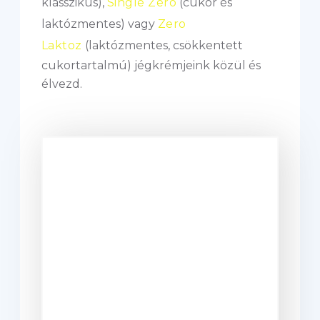
klasszikus),
Single Zero
(cukor és
laktózmentes) vagy
Zero
Laktoz
(laktózmentes, csökkentett
cukortartalmú) jégkrémjeink közül és
élvezd.